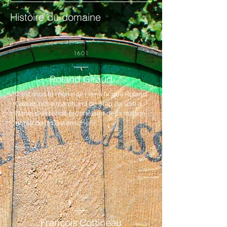
Histoire du domaine
1601
Roland Giraud
C'est sous le règne de Henri IV que Roland
Giraud, riche marchand de drap de soie à
Nantes, se rendit propriétaire de la maison
noble de la Cassemichère.
1732
François Cottineau