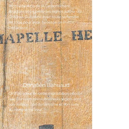
Propriétaire du de la Cassemichère,
structure et organise les vignes autour du
Château. Guillotiné avec toute sa famille
en 1794 pour avoir hébergé un Prêtre
Réfractaire.
1953
Donatien Bahuaud
C’est au cœur de cette exploitation viticole
que Donatien révolutionne la région avec
son audace, son dynamisme et son sens
du commerce inné.