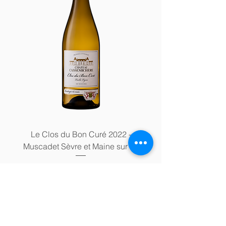
Le Clos du Bon Curé 2022 -
Muscadet Sèvre et Maine sur lie
Prix
9,00 €
9,00 €
/
1.2kg
9
TVA Incluse
,
0
Ajouter au panier
0